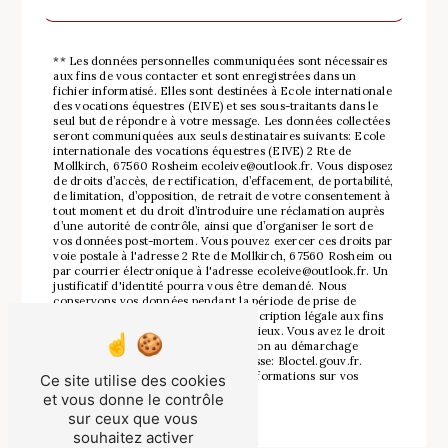
** Les données personnelles communiquées sont nécessaires
aux fins de vous contacter et sont enregistrées dans un
fichier informatisé. Elles sont destinées à Ecole internationale
des vocations équestres (EIVE) et ses sous-traitants dans le
seul but de répondre à votre message. Les données collectées
seront communiquées aux seuls destinataires suivants: Ecole
internationale des vocations équestres (EIVE) 2 Rte de
Mollkirch, 67560 Rosheim ecoleive@outlook.fr. Vous disposez
de droits d’accès, de rectification, d’effacement, de portabilité,
de limitation, d’opposition, de retrait de votre consentement à
tout moment et du droit d’introduire une réclamation auprès
d’une autorité de contrôle, ainsi que d’organiser le sort de
vos données post-mortem. Vous pouvez exercer ces droits par
voie postale à l'adresse 2 Rte de Mollkirch, 67560 Rosheim ou
par courrier électronique à l'adresse ecoleive@outlook.fr. Un
justificatif d'identité pourra vous être demandé. Nous
conservons vos données pendant la période de prise de
contact puis pendant la durée de prescription légale aux fins
probatoires et de gestion des contentieux. Vous avez le droit
de vous inscrire sur la liste d'opposition au démarchage
téléphonique, disponible à cette adresse:
Bloctel.gouv.fr
.
Consultez le site cnil.fr pour plus d’informations sur vos
Ce site utilise des cookies
droits.
et vous donne le contrôle
sur ceux que vous
souhaitez activer