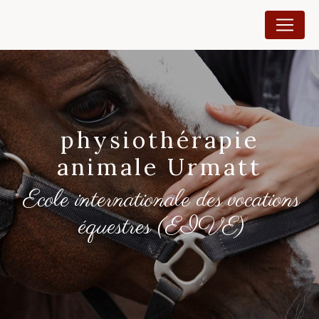
Panneau de gestion des cookies
physiothérapie
animale Urmatt
Ecole internationale des vocations
équestres (EIVE)