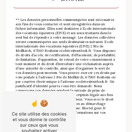
** Les données personnelles communiquées sont nécessaires
aux fins de vous contacter et sont enregistrées dans un
fichier informatisé. Elles sont destinées à Ecole internationale
des vocations équestres (EIVE) et ses sous-traitants dans le
seul but de répondre à votre message. Les données collectées
seront communiquées aux seuls destinataires suivants: Ecole
internationale des vocations équestres (EIVE) 2 Rte de
Mollkirch, 67560 Rosheim ecoleive@outlook.fr. Vous disposez
de droits d’accès, de rectification, d’effacement, de portabilité,
de limitation, d’opposition, de retrait de votre consentement à
tout moment et du droit d’introduire une réclamation auprès
d’une autorité de contrôle, ainsi que d’organiser le sort de
vos données post-mortem. Vous pouvez exercer ces droits par
voie postale à l'adresse 2 Rte de Mollkirch, 67560 Rosheim ou
par courrier électronique à l'adresse ecoleive@outlook.fr. Un
justificatif d'identité pourra vous être demandé. Nous
conservons vos données pendant la période de prise de
contact puis pendant la durée de prescription légale aux fins
probatoires et de gestion des contentieux. Vous avez le droit
de vous inscrire sur la liste d'opposition au démarchage
téléphonique, disponible à cette adresse:
Bloctel.gouv.fr
.
Consultez le site cnil.fr pour plus d’informations sur vos
Ce site utilise des cookies
droits.
et vous donne le contrôle
sur ceux que vous
souhaitez activer