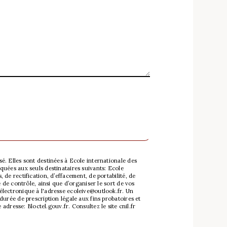
. Elles sont destinées à Ecole internationale des
quées aux seuls destinataires suivants: Ecole
de rectification, d’effacement, de portabilité, de
 de contrôle, ainsi que d’organiser le sort de vos
électronique à l'adresse ecoleive@outlook.fr. Un
urée de prescription légale aux fins probatoires et
e adresse:
Bloctel.gouv.fr
. Consultez le site cnil.fr