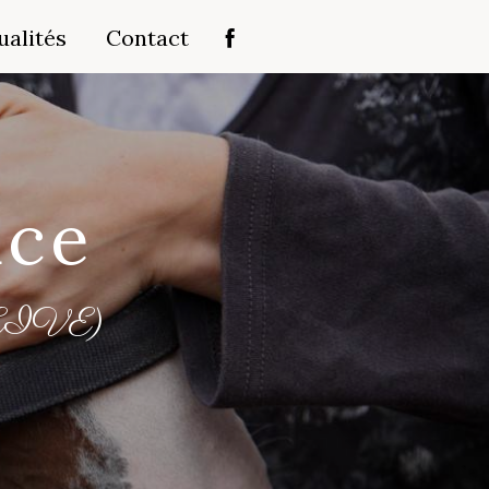
ualités
Contact
ace
s (EIVE)