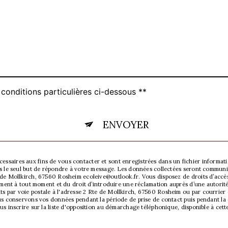
 conditions particulières ci-dessous **
ENVOYER
saires aux fins de vous contacter et sont enregistrées dans un fichier informatisé
ns le seul but de répondre à votre message. Les données collectées seront communi
de Mollkirch, 67560 Rosheim ecoleive@outlook.fr. Vous disposez de droits d’accès, 
tement à tout moment et du droit d’introduire une réclamation auprès d’une autorité
 par voie postale à l'adresse 2 Rte de Mollkirch, 67560 Rosheim ou par courrier 
us conservons vos données pendant la période de prise de contact puis pendant la d
us inscrire sur la liste d'opposition au démarchage téléphonique, disponible à cett