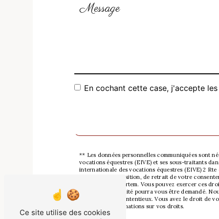
En cochant cette case, j'accepte les
** Les données personnelles communiquées sont néces
vocations équestres (EIVE) et ses sous-traitants da
internationale des vocations équestres (EIVE) 2 Rte 
limitation, d’opposition, de retrait de votre consen
données post-mortem. Vous pouvez exercer ces droits
justificatif d'identité pourra vous être demandé. No
de gestion des contentieux. Vous avez le droit de vo
pour plus d’informations sur vos droits.
Ce site utilise des cookies