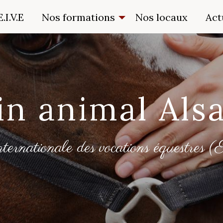
.I.V.E
Nos formations
Nos locaux
Act
in animal Als
nternationale des vocations équestre